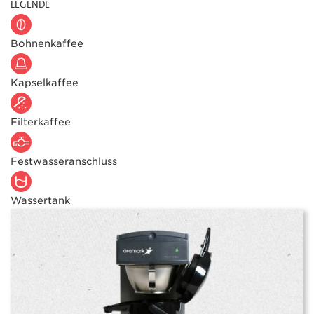
Erklärung
LEGENDE
der
Kaffeesymbole
Bohnenkaffee
Kapselkaffee
Filterkaffee
Festwasseranschluss
Wassertank